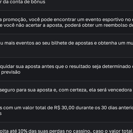
or da conta de bônus
a promoção, você pode encontrar um evento esportivo no 
 Se você não acertar a aposta, poderá obter um reembolso 
u mais eventos ao seu bilhete de apostas e obtenha um mul
iquidar sua aposta antes que o resultado seja determinado
 previsão
eguro para sua aposta e, com certeza, ela será vencedora
 com um valor total de R$ 30,00 durante os 30 dias anteri
s
lta até 10% das suas perdas no cassino, caso o valor total