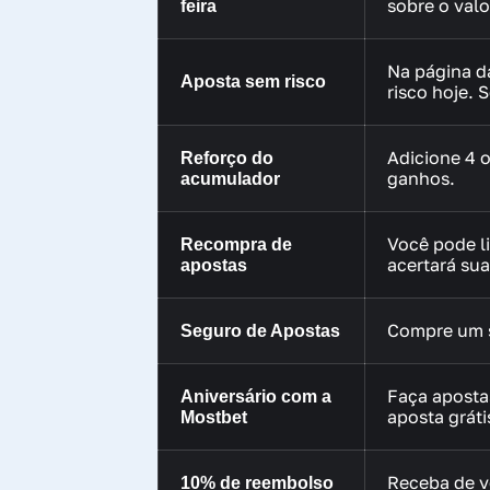
sobre o val
feira
Na página d
Aposta sem risco
risco hoje.
Adicione 4 o
Reforço
do
ganhos.
acumulador
Você pode l
Recompra de
acertará sua
apostas
Compre um s
Seguro de Apostas
Faça apostas
Aniversário com a
aposta gráti
Mostbet
Receba de vo
10% de reembolso