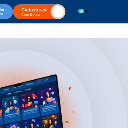
Cadastre-se
iar
ra
Com Bónus