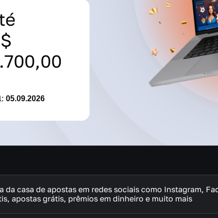
té
R$
.700,00
l:
05.09.2026
na da casa de apostas em redes sociais como Instagram, Fa
is, apostas grátis, prêmios em dinheiro e muito mais