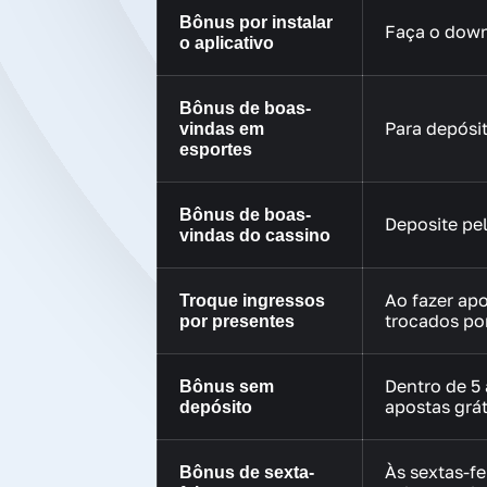
Bônus por instalar
Faça o downl
o aplicativo
Bônus de boas-
Para depósit
vindas em
esportes
Bônus de boas-
Deposite pel
vindas do cassino
Ao fazer apo
Troque ingressos
trocados por
por presentes
Dentro de 5 
Bônus sem
apostas grát
depósito
Às sextas-f
Bônus de sexta-