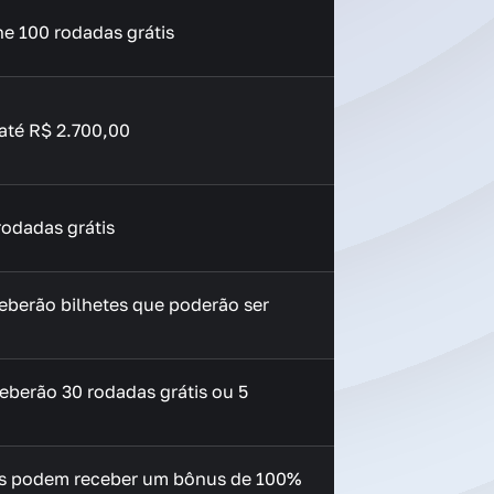
he 100 rodadas grátis
 até R$ 2.700,00
rodadas grátis
ceberão bilhetes que poderão ser
ceberão 30 rodadas grátis ou 5
mais podem receber um bônus de 100%